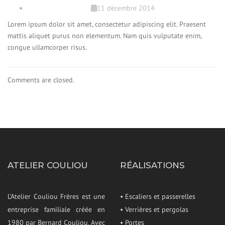
11 décembre 2014
Lorem ipsum dolor sit amet, consectetur adipiscing elit. Praesent
mattis aliquet purus non elementum. Nam quis vulputate enim,
congue ullamcorper risus.
Comments are closed.
ATELIER COULIOU
RÉALISATIONS
L’Atelier Couliou Frères est une
• Escaliers et passerelles
entreprise familiale créée en
• Verrières et pergolas
1980 par Bernard Couliou. Avec
• Portes