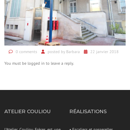
0 comments
posted by
Barbara
22 janvier 2018
You must be logged in to leave a reply.
ATELIER COULIOU
RÉALISATIONS
L’Atelier Couliou Frères est une
• Escaliers et passerelles