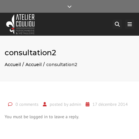
×
Ferronnerie et métallerie d’art, Angers, Maine-et-Loire
Close top bar
Togg
contact@atelier-couliou.fr
02 41 78 78 74
Reche
consultation2
Accueil
Accueil
consultation2
0 comments
posted by
admin
17 décembre 2014
You must be logged in to leave a reply.