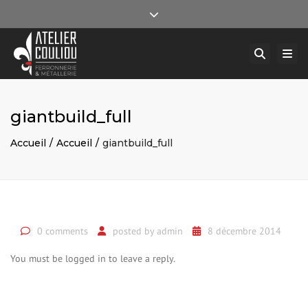
×
Ferronnerie et métallerie d’art, Angers, Maine-et-Loire
Close top bar
Togg
contact@atelier-couliou.fr
02 41 78 78 74
Reche
giantbuild_full
Accueil
Accueil
giantbuild_full
0 comments
posted by
admin
8 décembre 2014
You must be logged in to leave a reply.